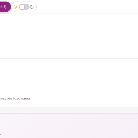
SIĘ
nież bez logowania
a