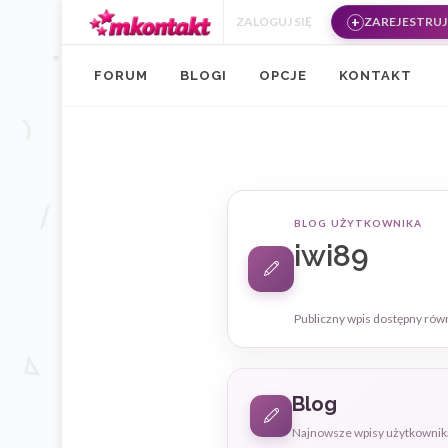
Przejdź do treści
ZALOGUJ SIĘ
ZAREJESTRUJ 
FORUM
BLOGI
OPCJE
KONTAKT
BLOG UŻYTKOWNIKA
iwi89
Publiczny wpis dostępny rów
Blog
Najnowsze wpisy użytkownik