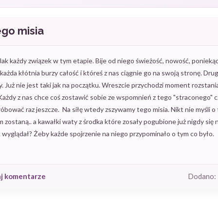
go misia
 Jak każdy związek w tym etapie. Bije od niego świeżość, nowość, ponieką
ażda kłótnia burzy całość i któreś z nas ciągnie go na swoją stronę. Drugi
ty. Już nie jest taki jak na początku. Wreszcie przychodzi moment rozstani
Każdy z nas chce coś zostawić sobie ze wspomnień z tego "straconego" c
bować raz jeszcze. Na siłę wtedy zszywamy tego misia. Nikt nie myśli o t
m zostaną.. a kawałki waty z środka które zosały pogubione już nigdy się 
 wyglądał? Żeby każde spojrzenie na niego przypominało o tym co było.
aj komentarze
Dodano: 