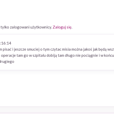
ylko zalogowani użytkownicy.
Zaloguj się
.
:16:14
m pisać i jeszcze smuciej o tym czytac misia można jakoś jak będą ws
 operacje tam go w szpitalu dobiją tam długo nie pociągnie i w końcu
drugiego