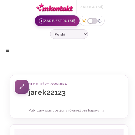
Przejdź do treści
ZALOGUJ SIĘ
ZAREJESTRUJ SIĘ
JĘZYK
BLOG UŻYTKOWNIKA
jarek22123
Publiczny wpis dostępny również bez logowania