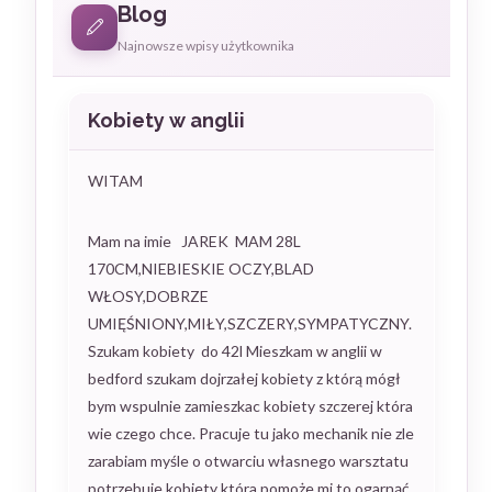
Blog
Najnowsze wpisy użytkownika
Kobiety w anglii
WITAM
Mam na imie JAREK MAM 28L
170CM,NIEBIESKIE OCZY,BLAD
WŁOSY,DOBRZE
UMIĘŚNIONY,MIŁY,SZCZERY,SYMPATYCZNY.
Szukam kobiety do 42l Mieszkam w anglii w
bedford szukam dojrzałej kobiety z którą mógł
bym wspulnie zamieszkac kobiety szczerej która
wie czego chce. Pracuje tu jako mechanik nie zle
zarabiam myśle o otwarciu własnego warsztatu
potrzebuje kobiety która pomoże mi to ogarnąć.