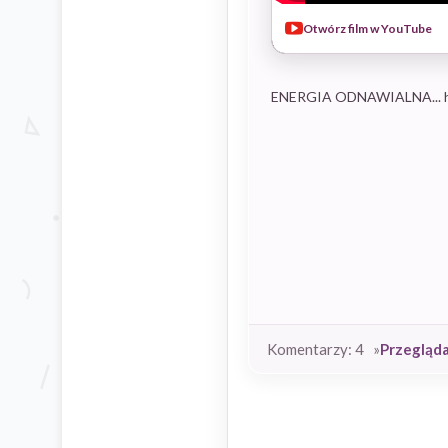
Otwórz film w YouTube
ENERGIA ODNAWIALNA... ht
Komentarzy: 4 »
Przegląd