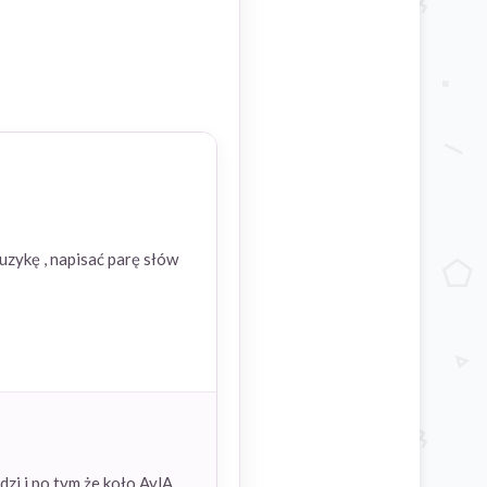
uzykę , napisać parę słów
edzi i po tym że koło AylA