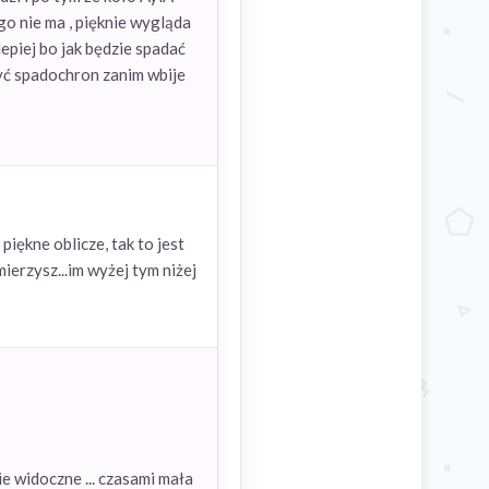
ego nie ma , pięknie wygląda
lepiej bo jak będzie spadać
zyć spadochron zanim wbije
iękne oblicze, tak to jest
ierzysz...im wyżej tym niżej
e widoczne ... czasami mała