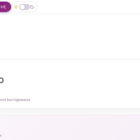
SIĘ
0
nież bez logowania
a