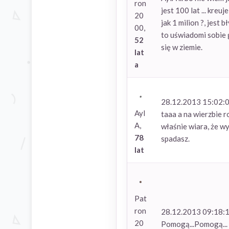
ron
jest 100 lat ... kre
20
jak 1 milion ?, jest
00,
to uświadomi sobie g
52
się w ziemie.
lat
a
28.12.2013 15:02:
Ayl
taaa a na wierzbie r
A,
właśnie wiara, że wy
78
spadasz.
lat
Pat
ron
28.12.2013 09:18:
20
Pomogą...Pomogą... t