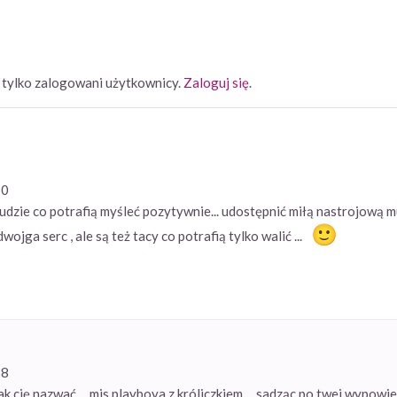
ylko zalogowani użytkownicy.
Zaloguj się
.
30
ludzie co potrafią myśleć pozytywnie... udostępnić miłą nastrojową m
wojga serc , ale są też tacy co potrafią tylko walić ...
38
jak cię nazwać ... mis playboya z króliczkiem ... sadząc po twej wypowi