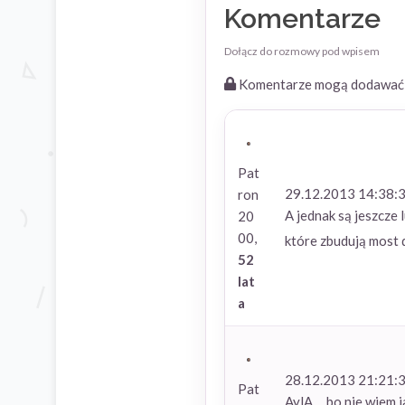
Komentarze
Dołącz do rozmowy pod wpisem
Komentarze mogą dodawać t
Pat
29.12.2013 14:38:
ron
A jednak są jeszcze 
20
00,
które zbudują most d
52
lat
a
28.12.2013 21:21:
Pat
AylA ... bo nie wiem 