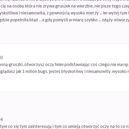
uje cię na osobę która nie zrywa gruszek na wierzbie, nie pisze tego cz
 błyskotliwa i niesamowita, z pewnością wysoko mierzy ... im wyżej tym 
dzie popełniła błąd ... a gdy pomyśli w miarę szybko ... zdąży otwor
00
osną gruszki, otworzysz oczy hmm podstawiając coś czego nie ma np. p
glądasz jak 1 milion bugs, jesteś błyskotliwy i niesamowity, wysoko m
14
ym co się tym zainteresują i tym co umieją otworzyć oczy na to co ni