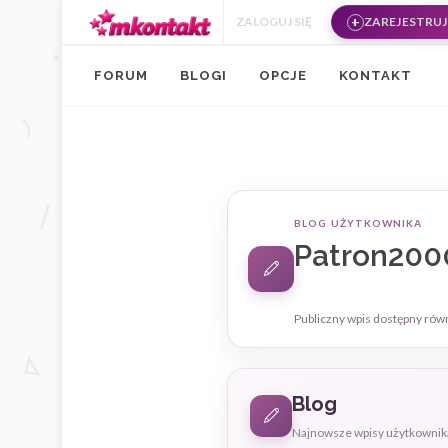
Przejdź do treści
ZALOGUJ SIĘ
ZAREJESTRUJ 
FORUM
BLOGI
OPCJE
KONTAKT
BLOG UŻYTKOWNIKA
Patron200
Publiczny wpis dostępny rów
Blog
Najnowsze wpisy użytkownik