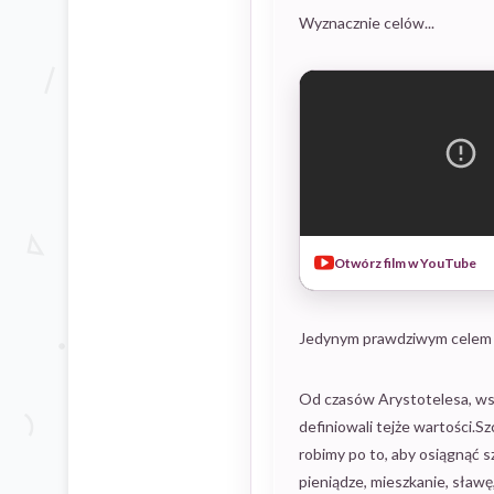
Wyznacznie celów...
Otwórz film w YouTube
Jedynym prawdziwym celem je
Od czasów Arystotelesa, wszy
definiowali tejże wartości.S
robimy po to, aby osiągnąć s
pieniądze, mieszkanie, sławę