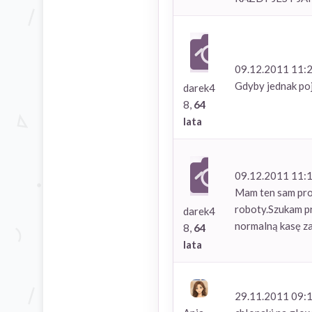
09.12.2011 11:
Gdyby jednak poj
darek4
8,
64
lata
09.12.2011 11:
Mam ten sam prob
roboty.Szukam pr
darek4
normalną kasę za 
8,
64
lata
29.11.2011 09: