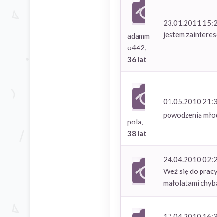
23.01.2011 15:
jestem zainteres
adamm
o442,
36 lat
01.05.2010 21:
powodzenia mł
pola,
38 lat
24.04.2010 02:
Weź się do pracy
małolatami chyba
17.04.2010 16: