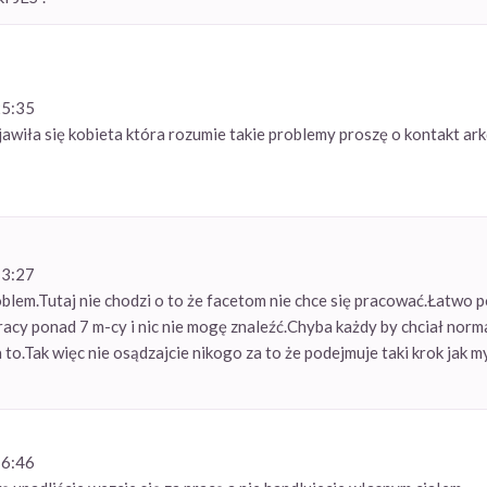
25:35
awiła się kobieta która rozumie takie problemy proszę o kontakt a
13:27
lem.Tutaj nie chodzi o to że facetom nie chce się pracować.Łatwo p
acy ponad 7 m-cy i nic nie mogę znaleźć.Chyba każdy by chciał norm
to.Tak więc nie osądzajcie nikogo za to że podejmuje taki krok jak my
16:46