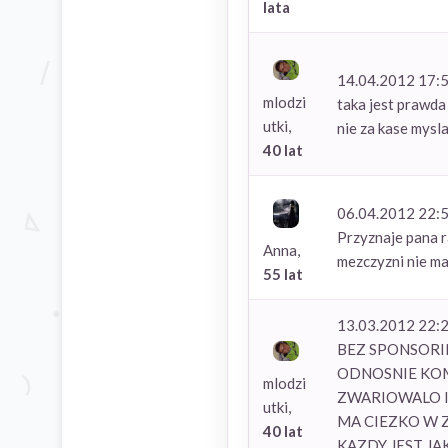
lata
14.04.2012 17:
mlodzi
taka jest prawda 
utki,
nie za kase mysla
40 lat
06.04.2012 22:
Przyznaje pana r
Anna,
mezczyzni nie ma
55 lat
13.03.2012 22:
BEZ SPONSORIN
ODNOSNIE KOME
mlodzi
ZWARIOWALO I 
utki,
MA CIEZKO W Z
40 lat
KAZDY JEST JAKÍ