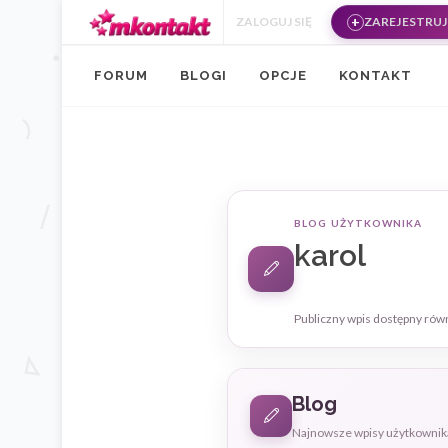
Przejdź do treści
ZALOGUJ SIĘ
ZAREJESTRUJ 
FORUM
BLOGI
OPCJE
KONTAKT
BLOG UŻYTKOWNIKA
karol
Publiczny wpis dostępny rów
Blog
Najnowsze wpisy użytkownik