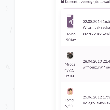
Komentarze mogą dodawać t
02.08.2014 16:
Witam. Jak szukas
sex-sponsorzy.pl
Fabico
,
50 lat
28.04.2013 22:
Mrocz
w **cenzura** iac
ny22,
39 lat
25.06.2012 17:
Tomci
Kolego jakbyś się
o,
53