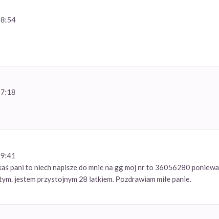
08:54
37:18
29:41
jakaś pani to niech napisze do mnie na gg moj nr to 36056280 poniewa
ym. jestem przystojnym 28 latkiem. Pozdrawiam miłe panie.