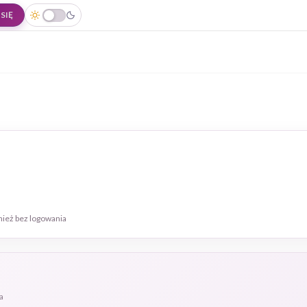
SIĘ
nież bez logowania
a