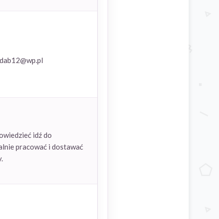
rkdab12@wp.pl
owiedzieć idź do
alnie pracować i dostawać
.