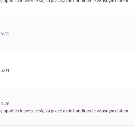
ę upadliście,wezcie się za pracę,a nie handlujecie własnym ciałem
15:42
15:01
14:26
ę upadliście,wezcie się za pracę,a nie handlujecie własnym ciałem