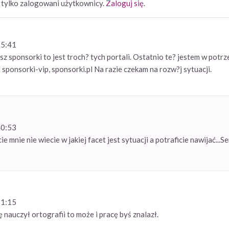
ylko zalogowani użytkownicy.
Zaloguj się
.
55:41
z sponsorki to jest troch? tych portali. Ostatnio te? jestem w potrz
 sponsorki-vip, sponsorki.pl Na razie czekam na rozw?j sytuacji.
40:53
ie mnie nie wiecie w jakiej facet jest sytuacji a potraficie nawijać...Se
31:15
 nauczył ortografii to może i pracę byś znalazł.