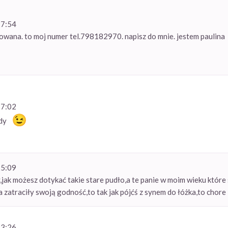
27:54
owana. to moj numer tel.798182970. napisz do mnie. jestem paulina
37:02
ody
25:09
,jak możesz dotykać takie stare pudło,a te panie w moim wieku które 
 zatraciły swoją godność,to tak jak pójćś z synem do łóżka,to chore
33:26