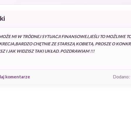
ki
OŻE MI W TRÓDNEJ SYTUACJI FINANSOWEJ,JEŚLI TO MOŻLIWE TO
KRECJA,BARDZO CHĘTNIE ZE STARSZĄ KOBIETĄ. PROSZE O KONK
Z I JAK WIDZISZ TAKI UKŁAD. POZDRAWIAM !!!
daj komentarze
Dodano: 