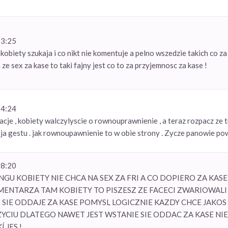
53:25
kobiety szukaja i co nikt nie komentuje a pelno wszedzie takich co za
 ze sex za kase to taki fajny jest co to za przyjemnosc za kase !
54:24
acje , kobiety walczylyscie o rownouprawnienie , a teraz rozpacz ze t
ja gestu . jak rownoupawnienie to w obie strony . Zycze panowie p
28:20
GU KOBIETY NIE CHCA NA SEX ZA FRI A CO DOPIERO ZA KAS
NTARZA TAM KOBIETY TO PISZESZ ZE FACECI ZWARIOWALI ? 
SIE ODDAJE ZA KASE POMYSL LOGICZNIE KAZDY CHCE JAKOS 
YCIU DLATEGO NAWET JEST WSTANIE SIE ODDAC ZA KASE NIE
 JES !