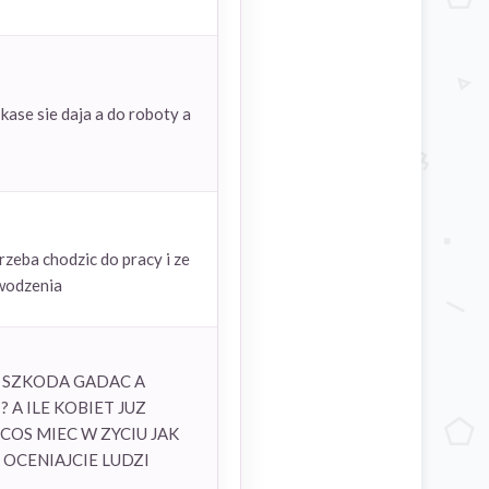
 kase sie daja a do roboty a
rzeba chodzic do pracy i ze
owodzenia
E SZKODA GADAC A
A ILE KOBIET JUZ
COS MIEC W ZYCIU JAK
 OCENIAJCIE LUDZI