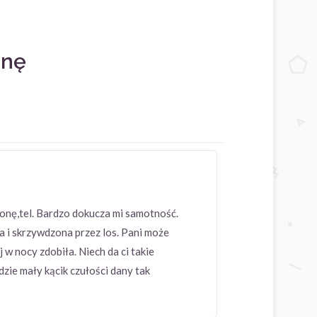
onę
onę,tel. Bardzo dokucza mi samotność.
a i skrzywdzona przez los. Pani może
 w nocy zdobiła. Niech da ci takie
dzie mały kącik czułości dany tak