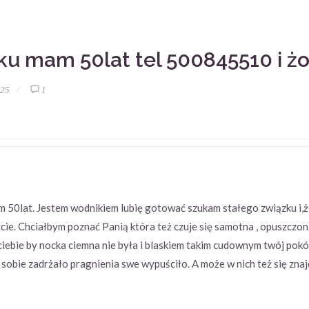
ku mam 50lat tel 500845510 i ż
:25
1
 50lat. Jestem wodnikiem lubię gotować szukam stałego związku i,ż
cie. Chciałbym poznać Panią która też czuje się samotna , opuszczon
ciebie by nocka ciemna nie była i blaskiem takim cudownym twój pokój
w sobie zadrżało pragnienia swe wypuściło. A może w nich też się znaj