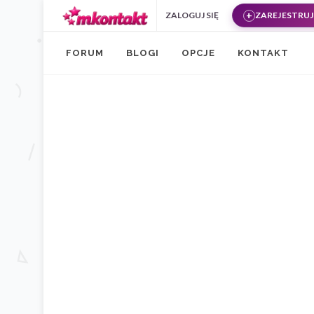
Przejdź do treści
ZALOGUJ SIĘ
ZAREJESTRUJ 
FORUM
BLOGI
OPCJE
KONTAKT