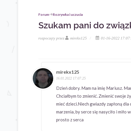
Forum
Rozrywka i uczucia
Szukam pani do związ
rozpoczęty przez
mirekx125
01-16-2022 17:07
mirekx125
16.01.2022 17:07:25
Dzień dobry. Mam na imię Mariusz. Mam
Chciałbym to zmienić. Zmienić swoje ży
mieć dzieci.Niech gwiazdy zapłoną dla 
marzenia, by serce się nasyciło i miło 
prosto z serca