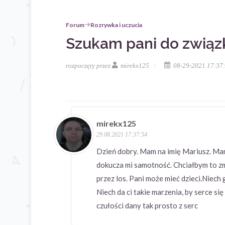
Forum
Rozrywka i uczucia
Szukam pani do związ
rozpoczęty przez
mirekx125
08-29-2021 17:37
mirekx125
29.08.2021 17:37:54
Dzień dobry. Mam na imię Mariusz. Ma
dokucza mi samotność. Chciałbym to zm
przez los. Pani może mieć dzieci.Niech
Niech da ci takie marzenia, by serce si
czułości dany tak prosto z serc