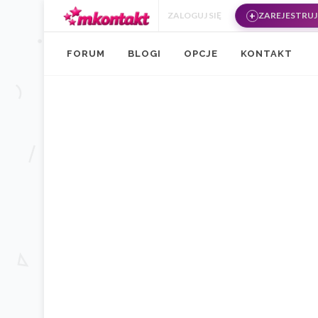
Przejdź do treści
ZALOGUJ SIĘ
ZAREJESTRUJ 
FORUM
BLOGI
OPCJE
KONTAKT