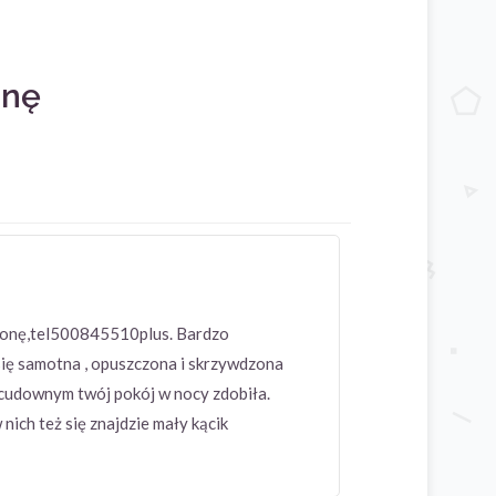
onę
,żonę,tel500845510plus. Bardzo
się samotna , opuszczona i skrzywdzona
m cudownym twój pokój w nocy zdobiła.
nich też się znajdzie mały kącik