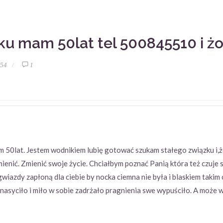
ku mam 50lat tel 500845510 i ż
:54
1
m 50lat. Jestem wodnikiem lubię gotować szukam stałego związku i
ienić. Zmienić swoje życie. Chciałbym poznać Panią która też czuje 
 gwiazdy zapłoną dla ciebie by nocka ciemna nie była i blaskiem taki
ę nasyciło i miło w sobie zadrżało pragnienia swe wypuściło. A może w 