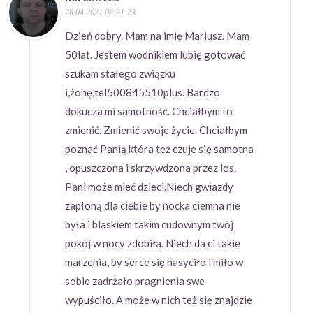
28.04.2021 08:31:23
Dzień dobry. Mam na imię Mariusz. Mam
50lat. Jestem wodnikiem lubię gotować
szukam stałego związku
i,żonę,tel500845510plus. Bardzo
dokucza mi samotność. Chciałbym to
zmienić. Zmienić swoje życie. Chciałbym
poznać Panią która też czuje się samotna
, opuszczona i skrzywdzona przez los.
Pani może mieć dzieci.Niech gwiazdy
zapłoną dla ciebie by nocka ciemna nie
była i blaskiem takim cudownym twój
pokój w nocy zdobiła. Niech da ci takie
marzenia, by serce się nasyciło i miło w
sobie zadrżało pragnienia swe
wypuściło. A może w nich też się znajdzie