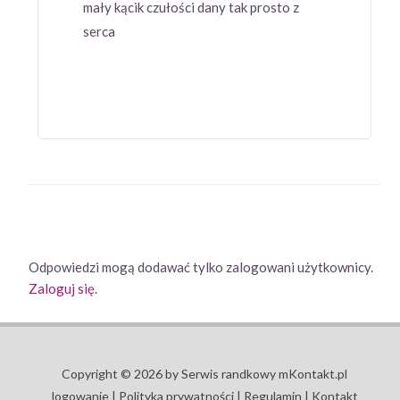
mały kącik czułości dany tak prosto z
serca
Odpowiedzi mogą dodawać tylko zalogowani użytkownicy.
Zaloguj się
.
Copyright © 2026 by Serwis randkowy mKontakt.pl
logowanie |
Polityka prywatności |
Regulamin |
Kontakt