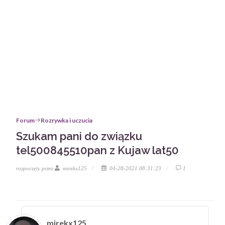
Forum
Rozrywka i uczucia
Szukam pani do związku
tel500845510pan z Kujaw lat50
rozpoczęty przez
mirekx125
04-28-2021 08:31:23
1
mirekx125