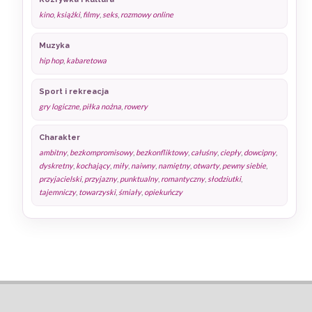
kino
,
książki
,
filmy
,
seks
,
rozmowy online
Muzyka
hip hop
,
kabaretowa
Sport i rekreacja
gry logiczne
,
piłka nożna
,
rowery
Charakter
ambitny
,
bezkompromisowy
,
bezkonfliktowy
,
całuśny
,
ciepły
,
dowcipny
,
dyskretny
,
kochający
,
miły
,
naiwny
,
namiętny
,
otwarty
,
pewny siebie
,
przyjacielski
,
przyjazny
,
punktualny
,
romantyczny
,
słodziutki
,
tajemniczy
,
towarzyski
,
śmiały
,
opiekuńczy