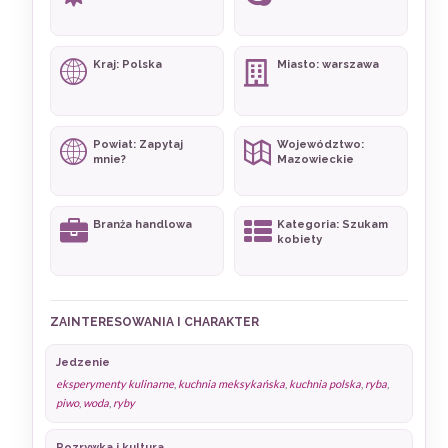
Kraj: Polska
Miasto: warszawa
Powiat: Zapytaj
Województwo:
mnie?
Mazowieckie
Branża handlowa
Kategoria: Szukam
kobiety
ZAINTERESOWANIA I CHARAKTER
Jedzenie
eksperymenty kulinarne
,
kuchnia meksykańska
,
kuchnia polska
,
ryba
,
piwo
,
woda
,
ryby
Rozrywka i kultura