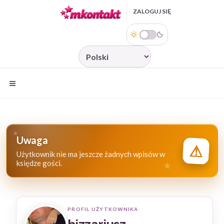
Przejdź do treści
ZALOGUJ SIĘ
ZAREJESTRUJ SIĘ
JĘZYK
Uwaga
⚠
Użytkownik nie ma jeszcze żadnych wpisów w
księdze gości.
PROFIL UŻYTKOWNIKA