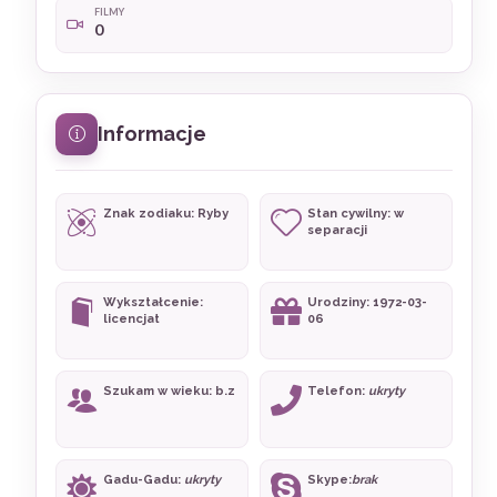
FILMY
0
Informacje
Znak zodiaku: Ryby
Stan cywilny: w
separacji
Wykształcenie:
Urodziny: 1972-03-
licencjat
06
Szukam w wieku: b.z
Telefon:
ukryty
Gadu-Gadu:
ukryty
Skype:
brak