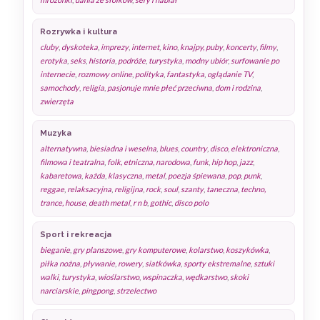
Rozrywka i kultura
cluby
,
dyskoteka
,
imprezy
,
internet
,
kino
,
knajpy, puby
,
koncerty
,
filmy
,
erotyka
,
seks
,
historia
,
podróże
,
turystyka
,
modny ubiór
,
surfowanie po
internecie
,
rozmowy online
,
polityka
,
fantastyka
,
oglądanie TV
,
samochody
,
religia
,
pasjonuje mnie płeć przeciwna
,
dom i rodzina
,
zwierzęta
Muzyka
alternatywna
,
biesiadna i weselna
,
blues
,
country
,
disco
,
elektroniczna
,
filmowa i teatralna
,
folk, etniczna, narodowa
,
funk
,
hip hop
,
jazz
,
kabaretowa
,
każda
,
klasyczna
,
metal
,
poezja śpiewana
,
pop
,
punk
,
reggae
,
relaksacyjna
,
religijna
,
rock
,
soul
,
szanty
,
taneczna
,
techno,
trance, house
,
death metal
,
r n b
,
gothic
,
disco polo
Sport i rekreacja
bieganie
,
gry planszowe
,
gry komputerowe
,
kolarstwo
,
koszykówka
,
piłka nożna
,
pływanie
,
rowery
,
siatkówka
,
sporty ekstremalne
,
sztuki
walki
,
turystyka
,
wioślarstwo
,
wspinaczka
,
wędkarstwo
,
skoki
narciarskie
,
pingpong
,
strzelectwo