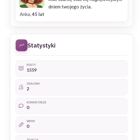
dniem twojego życia.
Anka,
45 lat
Statystyki
POSTY
1559
ZNAJOMI
2
KOMENTARZE
0
WPISY
0
ZDJĘCIA