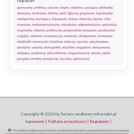
Charakter
agresywny
,
ambitny
,
całuśny
,
ciepły
,
cierpliwy
,
czarujący
,
delikatny
,
dowcipny
,
dyskretny
,
dzielny
,
dziki
,
figlarny
,
głuptasek
,
impulsywny
,
inteligentny
,
kochający
,
kreatywny
,
leniwy
,
litościwy
,
lojalny
,
miły
,
namiętny
,
niekonwencjonalny
,
niezależny
,
odpowiedzialny
,
optymista
,
oryginalny
,
otwarty
,
praktyczny
,
przyjacielski
,
przyjazny
,
punktualny
,
religijny
,
rodzinny
,
romantyczny
,
rozważny
,
skrupulatny
,
stanowczy
,
słodziutki
,
towarzyski
,
troskliwy
,
twórczy
,
uczciwy
,
uduchowiony
,
uprzejmy
,
uważny
,
wiarygodny
,
wrażliwy
,
wygadany
,
wyluzowany
,
zabawny
,
zazdrosny
,
zdecydowany
,
zorganizowany
,
śmiały
,
żądny
przygód
,
zaradny
,
energiczny
,
życzliwy
,
opiekuńczy
Copyright © 2026 by Serwis randkowy mKontakt.pl
logowanie |
Polityka prywatności |
Regulamin |
Prywatne zdjęcia przesłane w wiadomościach są automatycznie usuwane