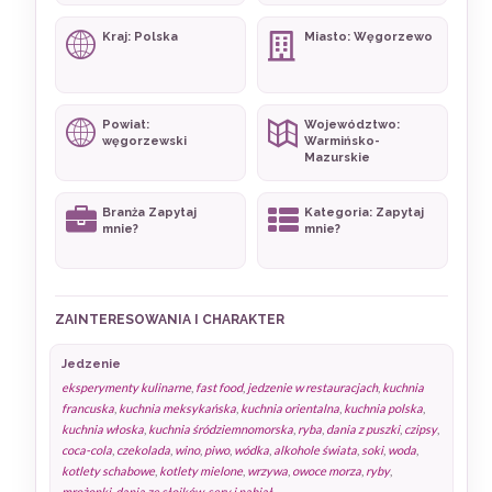
Kraj: Polska
Miasto: Węgorzewo
Powiat:
Województwo:
węgorzewski
Warmińsko-
Mazurskie
Branża Zapytaj
Kategoria: Zapytaj
mnie?
mnie?
ZAINTERESOWANIA I CHARAKTER
Jedzenie
eksperymenty kulinarne
,
fast food
,
jedzenie w restauracjach
,
kuchnia
francuska
,
kuchnia meksykańska
,
kuchnia orientalna
,
kuchnia polska
,
kuchnia włoska
,
kuchnia śródziemnomorska
,
ryba
,
dania z puszki
,
czipsy
,
coca-cola
,
czekolada
,
wino
,
piwo
,
wódka
,
alkohole świata
,
soki
,
woda
,
kotlety schabowe
,
kotlety mielone
,
wrzywa
,
owoce morza
,
ryby
,
mrożonki
,
dania ze słoików
,
sery i nabiał