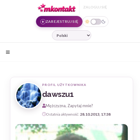
Przejdź do treści
ZALOGUJ SIĘ
ZAREJESTRUJ SIĘ
JĘZYK
PROFIL UŻYTKOWNIKA
dawszu1
Mężczyzna, Zapytaj mnie?
Ostatnia aktywność:
28.10.2013, 17:38