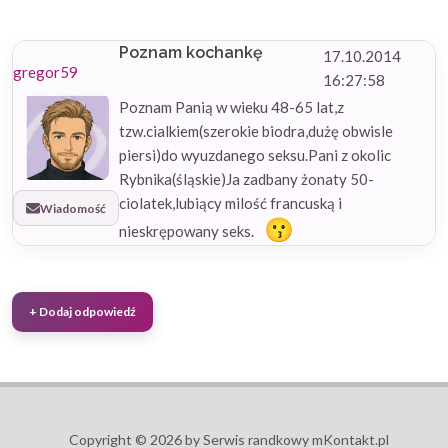
Poznam kochankę
17.10.2014
gregor59
16:27:58
Poznam Panią w wieku 48-65 lat,z
tzw.cialkiem(szerokie biodra,dużę obwisle
piersi)do wyuzdanego seksu.Pani z okolic
Rybnika(śląskie)Ja zadbany żonaty 50-
ciolatek,lubiący milość francuską i
Wiadomość
nieskrępowany seks.
Copyright © 2026 by Serwis randkowy mKontakt.pl