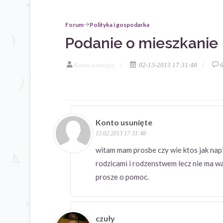
Forum
Polityka i gospodarka
Podanie o mieszkanie
Konto usunięte
02-13-2013 17:31:48
Konto usunięte
13.02.2013 17:31:48
witam mam prosbe czy wie ktos jak nap
rodzicami i rodzenstwem lecz nie ma w
prosze o pomoc.
czuły