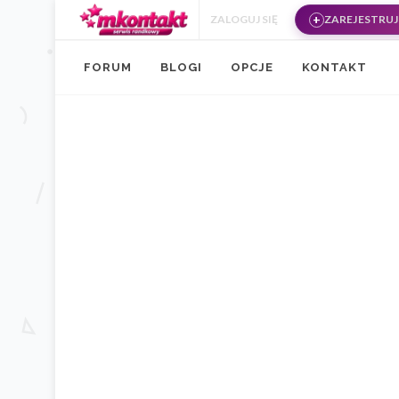
Przejdź do treści
ZALOGUJ SIĘ
ZAREJESTRUJ 
FORUM
BLOGI
OPCJE
KONTAKT