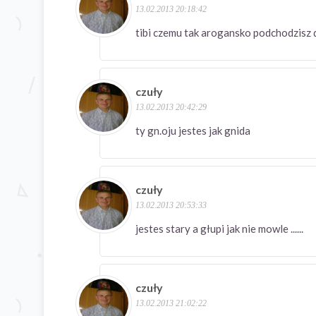
13.02.2013 20:18:42
tibi czemu tak arogansko podchodzisz d
czuły
13.02.2013 20:42:29
ty gn.oju jestes jak gnida
czuły
13.02.2013 20:53:33
jestes stary a głupi jak nie mowle ......
czuły
13.02.2013 21:02:22