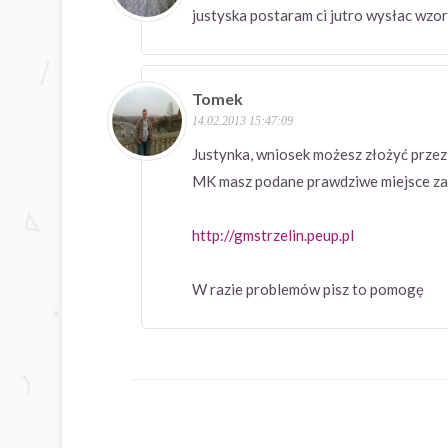
justyska postaram ci jutro wysłac wzor
Tomek
14.02.2013 15:47:09
Justynka, wniosek możesz złożyć przez 
MK masz podane prawdziwe miejsce zami
http://gmstrzelin.peup.pl
W razie problemów pisz to pomogę