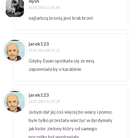
AylA
03.07.2013 11:03:56
najtańszą bronią jest brak broni
jarek123
07.07.2013 06:53:15
Gdyby Ewan spotkała się ze mną
zapomniała by o karabinie
jarek123
12.07.2013 12:47:29
Ja bym dał jej coś więcej bo wiarę i pomoc
byle tylko przestała wierzyć w dyrdymały
jak kolor zielony który od samego
początku był wypłowiały