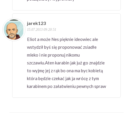
jarek123
15.07.2013 09:20:51
Eliot a może Nes pięknie ideowiec ale
wstydził byś się proponować zsiadłe
mleko i nie proponuj nikomu
szczawiu.Aten karabin jak już go znajdzie
to wyjmę jej z rąk bo ona ma byc kobietą
która będzie czekać jak ja wrócę z tym
karabinem po załatwieniu pewnych spraw