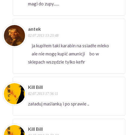
magi do zupy......
antek
02.07.2013 13:23:48
ja kupiłem taki karabin na ssiadłe mleko
ale nie mogę kupić amunicji bo w
sklepach wszędzie tylko kefir
Kill Bill
02.07.2013 17:56:11
załaduj maślanką i po sprawie ..
Kill Bill