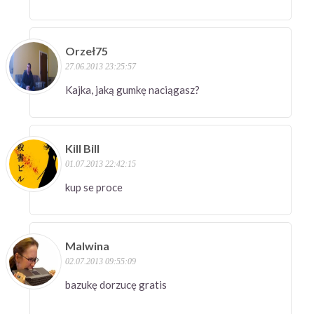
Orzeł75
27.06.2013 23:25:57
Kajka, jaką gumkę naciągasz?
Kill Bill
01.07.2013 22:42:15
kup se proce
Malwina
02.07.2013 09:55:09
bazukę dorzucę gratis