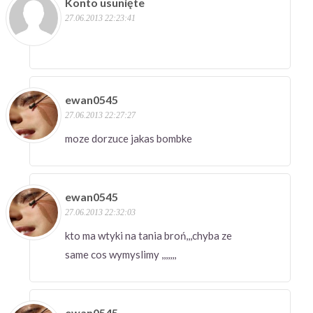
Konto usunięte
27.06.2013 22:23:41
ewan0545
27.06.2013 22:27:27
moze dorzuce jakas bombke
ewan0545
27.06.2013 22:32:03
kto ma wtyki na tania broń,,,chyba ze
same cos wymyslimy ,,,,,,,
ewan0545