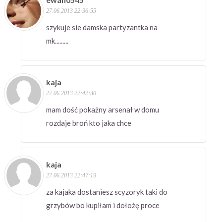
27.06.2013 22:36:55
szykuje sie damska partyzantka na
mk.........
kaja
27.06.2013 22:42:30
mam dość pokażny arsenał w domu
rozdaje broń kto jaka chce
kaja
27.06.2013 22:47:19
za kajaka dostaniesz scyzoryk taki do
grzybów bo kupiłam i dołożę proce