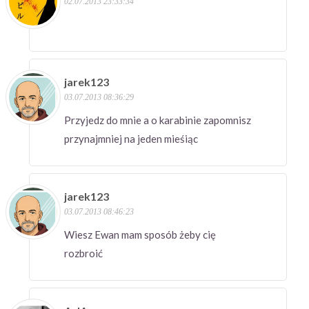
02.07.2013 23:33:34
jarek123
03.07.2013 08:36:29
Przyjedz do mnie a o karabinie zapomnisz
przynajmniej na jeden mieśiąc
jarek123
03.07.2013 08:46:23
Wiesz Ewan mam sposób żeby cię
rozbroić