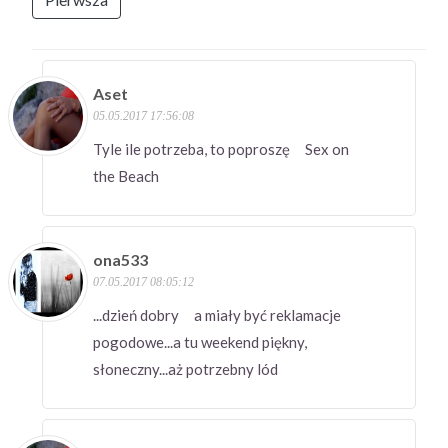
Aset
05.05.2017 17:56:08
Tyle ile potrzeba, to poproszę Sex on
the Beach
ona533
07.05.2017 08:05:12
...dzień dobry a miały być reklamacje
pogodowe...a tu weekend piękny,
słoneczny...aż potrzebny lód