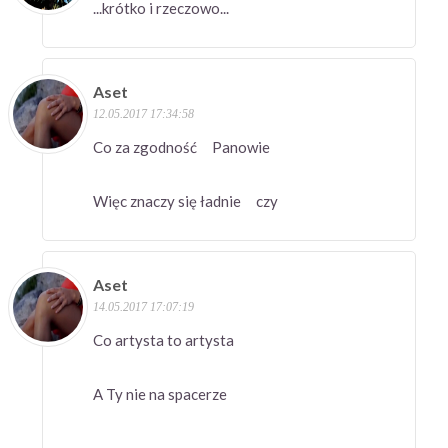
...krótko i rzeczowo...
Aset
12.05.2017 17:34:58
Co za zgodność Panowie
Więc znaczy się ładnie czy
Aset
14.05.2017 17:07:19
Co artysta to artysta
A Ty nie na spacerze