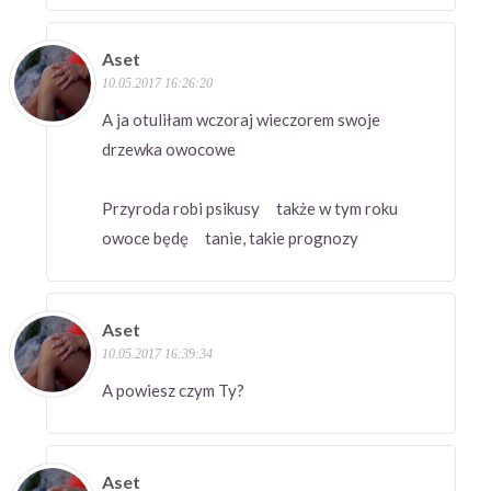
Aset
10.05.2017 16:26:20
A ja otuliłam wczoraj wieczorem swoje
drzewka owocowe
Przyroda robi psikusy także w tym roku
owoce będę tanie, takie prognozy
Aset
10.05.2017 16:39:34
A powiesz czym Ty?
Aset