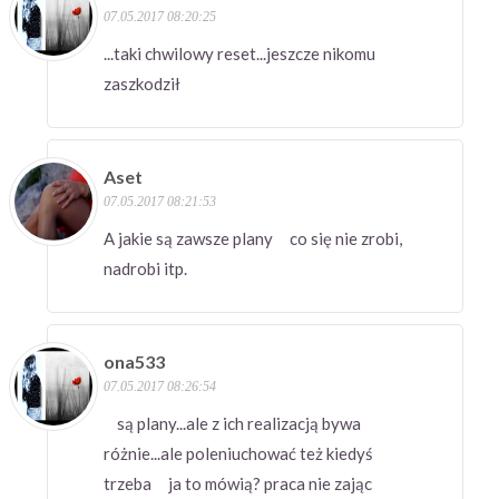
07.05.2017 08:20:25
...taki chwilowy reset...jeszcze nikomu
zaszkodził
Aset
07.05.2017 08:21:53
A jakie są zawsze plany co się nie zrobi,
nadrobi itp.
ona533
07.05.2017 08:26:54
są plany...ale z ich realizacją bywa
różnie...ale poleniuchować też kiedyś
trzeba ja to mówią? praca nie zając