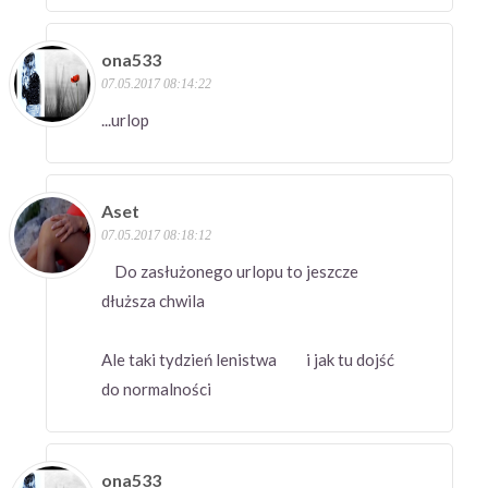
ona533
07.05.2017 08:14:22
...urlop
Aset
07.05.2017 08:18:12
Do zasłużonego urlopu to jeszcze
dłuższa chwila
Ale taki tydzień lenistwa i jak tu dojść
do normalności
ona533