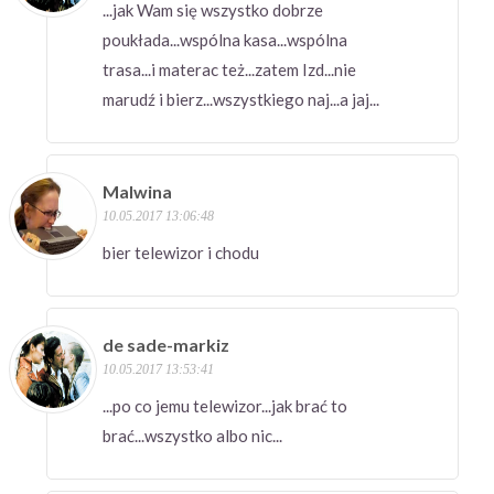
...jak Wam się wszystko dobrze
poukłada...wspólna kasa...wspólna
trasa...i materac też...zatem Izd...nie
marudź i bierz...wszystkiego naj...a jaj...
Malwina
10.05.2017 13:06:48
bier telewizor i chodu
de sade-markiz
10.05.2017 13:53:41
...po co jemu telewizor...jak brać to
brać...wszystko albo nic...