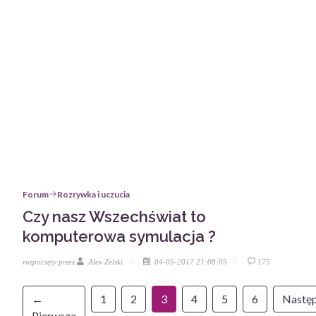
Forum
Rozrywka i uczucia
Czy nasz Wszechświat to
komputerowa symulacja ?
rozpoczęty przez
Alex Żelski
04-05-2017 21:08:05
175
←
1
2
3
4
5
6
Nastę
Pierwsza