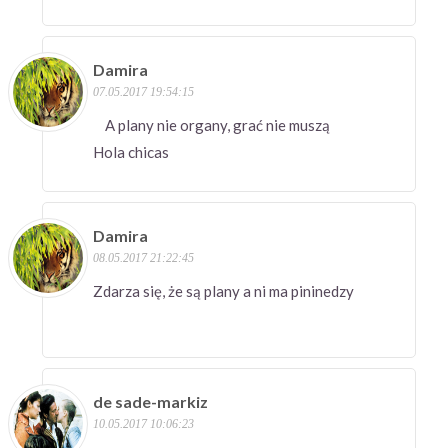
Damira
07.05.2017 19:54:15
A plany nie organy, grać nie muszą
Hola chicas
Damira
08.05.2017 21:22:45
Zdarza się, że są plany a ni ma pininedzy
de sade-markiz
10.05.2017 10:06:23