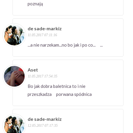
poznają
de sade-markiz
11.05.2017 07:11:16
...a nie narzekam...no bo jak i po co... ...
Aset
11.05.2017 17:54:35
Bo jak dobra baletnica to i nie
przeszkadza porwana spódnica
de sade-markiz
12.05.2017 07:17:35