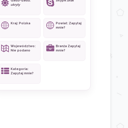
Gadu-Gadu:
Skype:
brak
ukryty
Kraj: Polska
Powiat: Zapytaj
mnie?
Województwo:
Branża Zapytaj
Nie podano
mnie?
Kategoria:
Zapytaj mnie?