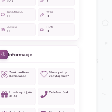
367
1
KOMENTARZE
WPISY
0
0
ZDJĘCIA
FILMY
0
0
Informacje
Znak zodiaku:
Stan cywilny:
Koziorożec
Zapytaj mnie?
Urodziny: 1970-
Telefon:
brak
01-05