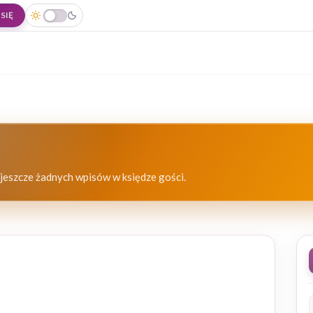
SIĘ
jeszcze żadnych wpisów w księdze gości.
0