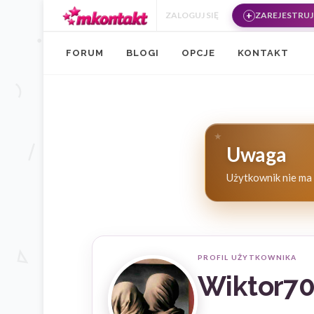
Przejdź do treści
ZALOGUJ SIĘ
ZAREJESTRUJ 
FORUM
BLOGI
OPCJE
KONTAKT
Uwaga
Użytkownik nie ma 
PROFIL UŻYTKOWNIKA
Wiktor7