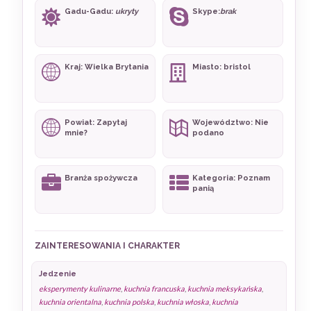
Gadu-Gadu:
ukryty
Skype:
brak
Kraj: Wielka Brytania
Miasto: bristol
Powiat: Zapytaj
Województwo: Nie
mnie?
podano
Branża spożywcza
Kategoria: Poznam
panią
ZAINTERESOWANIA I CHARAKTER
Jedzenie
eksperymenty kulinarne
,
kuchnia francuska
,
kuchnia meksykańska
,
kuchnia orientalna
,
kuchnia polska
,
kuchnia włoska
,
kuchnia