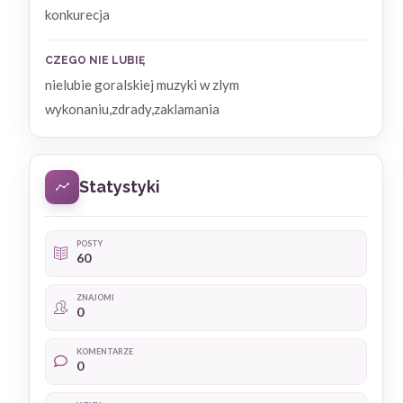
konkurecja
CZEGO NIE LUBIĘ
nielubie goralskiej muzyki w zlym
wykonaniu,zdrady,zaklamania
Statystyki
POSTY
60
ZNAJOMI
0
KOMENTARZE
0