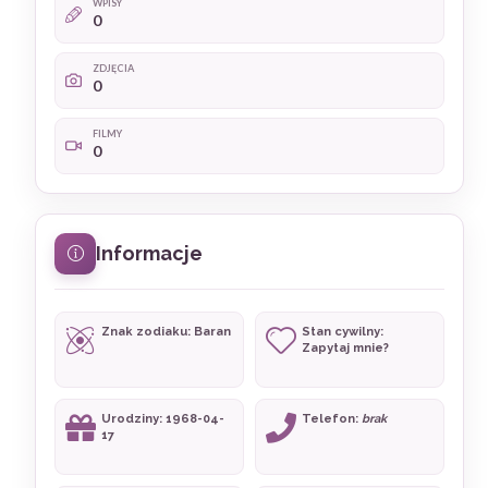
WPISY
0
ZDJĘCIA
0
FILMY
0
Informacje
Znak zodiaku: Baran
Stan cywilny:
Zapytaj mnie?
Urodziny: 1968-04-
Telefon:
brak
17