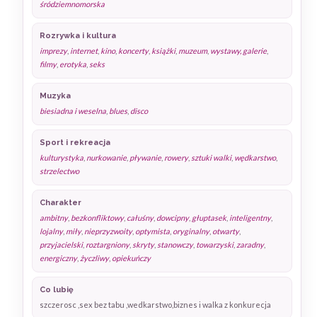
śródziemnomorska
Rozrywka i kultura
imprezy
,
internet
,
kino
,
koncerty
,
książki
,
muzeum
,
wystawy, galerie
,
filmy
,
erotyka
,
seks
Muzyka
biesiadna i weselna
,
blues
,
disco
Sport i rekreacja
kulturystyka
,
nurkowanie
,
pływanie
,
rowery
,
sztuki walki
,
wędkarstwo
,
strzelectwo
Charakter
ambitny
,
bezkonfliktowy
,
całuśny
,
dowcipny
,
głuptasek
,
inteligentny
,
lojalny
,
miły
,
nieprzyzwoity
,
optymista
,
oryginalny
,
otwarty
,
przyjacielski
,
roztargniony
,
skryty
,
stanowczy
,
towarzyski
,
zaradny
,
energiczny
,
życzliwy
,
opiekuńczy
Co lubię
szczerosc ,sex bez tabu ,wedkarstwo,biznes i walka z konkurecja