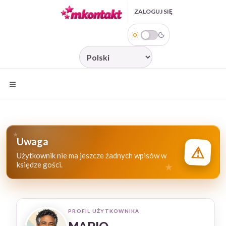
Przejdź do treści
ZALOGUJ SIĘ
ZAREJESTRUJ SIĘ
JĘZYK
Uwaga
⚠
Użytkownik nie ma jeszcze żadnych wpisów w
księdze gości.
PROFIL UŻYTKOWNIKA