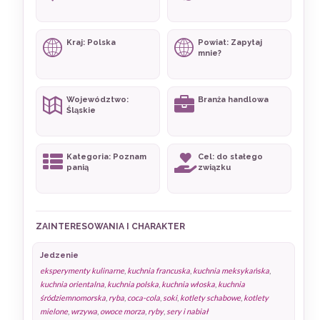
Kraj: Polska
Powiat: Zapytaj
mnie?
Województwo:
Branża handlowa
Śląskie
Kategoria: Poznam
Cel: do stałego
panią
związku
ZAINTERESOWANIA I CHARAKTER
Jedzenie
eksperymenty kulinarne
,
kuchnia francuska
,
kuchnia meksykańska
,
kuchnia orientalna
,
kuchnia polska
,
kuchnia włoska
,
kuchnia
śródziemnomorska
,
ryba
,
coca-cola
,
soki
,
kotlety schabowe
,
kotlety
mielone
,
wrzywa
,
owoce morza
,
ryby
,
sery i nabiał