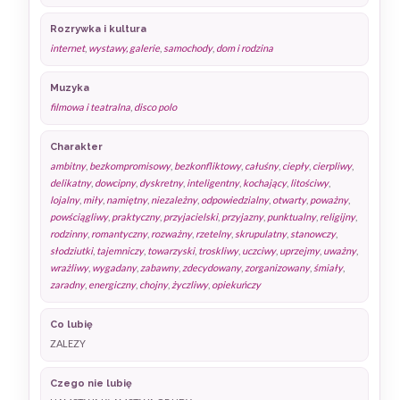
Rozrywka i kultura
internet
,
wystawy, galerie
,
samochody
,
dom i rodzina
Muzyka
filmowa i teatralna
,
disco polo
Charakter
ambitny
,
bezkompromisowy
,
bezkonfliktowy
,
całuśny
,
ciepły
,
cierpliwy
,
delikatny
,
dowcipny
,
dyskretny
,
inteligentny
,
kochający
,
litościwy
,
lojalny
,
miły
,
namiętny
,
niezależny
,
odpowiedzialny
,
otwarty
,
poważny
,
powściągliwy
,
praktyczny
,
przyjacielski
,
przyjazny
,
punktualny
,
religijny
,
rodzinny
,
romantyczny
,
rozważny
,
rzetelny
,
skrupulatny
,
stanowczy
,
słodziutki
,
tajemniczy
,
towarzyski
,
troskliwy
,
uczciwy
,
uprzejmy
,
uważny
,
wrażliwy
,
wygadany
,
zabawny
,
zdecydowany
,
zorganizowany
,
śmiały
,
zaradny
,
energiczny
,
chojny
,
życzliwy
,
opiekuńczy
Co lubię
ZALEZY
Czego nie lubię