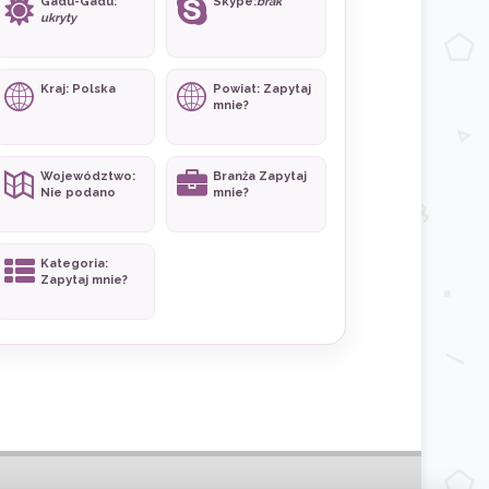
Gadu-Gadu:
Skype:
brak
ukryty
Kraj: Polska
Powiat: Zapytaj
mnie?
Województwo:
Branża Zapytaj
Nie podano
mnie?
Kategoria:
Zapytaj mnie?