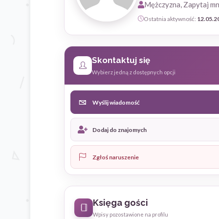
Mężczyzna, Zapytaj mn
Ostatnia aktywność:
12.05.2
Skontaktuj się
Wybierz jedną z dostępnych opcji
Wyślij wiadomość
Dodaj do znajomych
Zgłoś naruszenie
Księga gości
Wpisy pozostawione na profilu