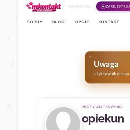
Przejdź do treści
ZALOGUJ SIĘ
ZAREJESTRUJ 
FORUM
BLOGI
OPCJE
KONTAKT
Uwaga
Użytkownik nie ma 
PROFIL UŻYTKOWNIKA
opiekun