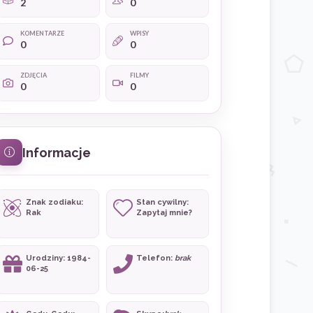
2
0
KOMENTARZE
WPISY
0
0
ZDJĘCIA
FILMY
0
0
Informacje
Znak zodiaku:
Stan cywilny:
Rak
Zapytaj mnie?
Urodziny: 1984-
Telefon:
brak
06-25