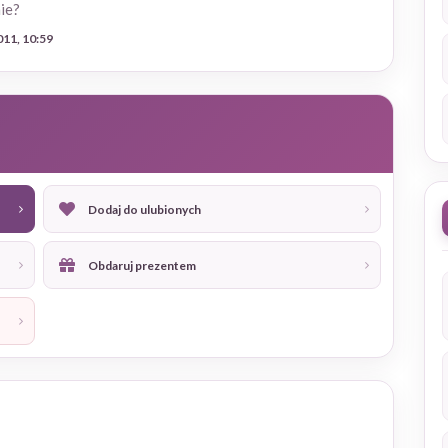
ie?
011, 10:59
Dodaj do ulubionych
Obdaruj prezentem