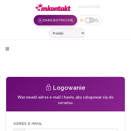
Przejdź do treści
ZALOGUJ SIĘ
ZAREJESTRUJ SIĘ
JĘZYK
Logowanie
Wprowadź adres e-mail i hasło, aby zalogować się do
serwisu.
ADRES E-MAIL